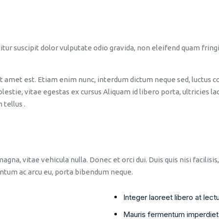
itur suscipit dolor vulputate odio gravida, non eleifend quam fring
 sit amet est. Etiam enim nunc, interdum dictum neque sed, luctus 
estie, vitae egestas ex cursus Aliquam id libero porta, ultricies l
tellus .
gna, vitae vehicula nulla. Donec et orci dui. Duis quis nisi facil
entum ac arcu eu, porta bibendum neque.
Integer laoreet libero at le
Mauris fermentum imperdiet 