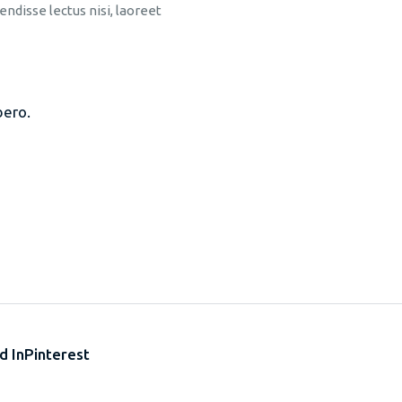
ndisse lectus nisi, laoreet
bero.
d In
Pinterest