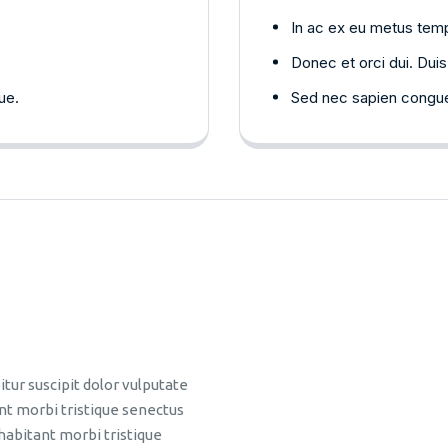
In ac ex eu metus tempo
Donec et orci dui. Duis 
ue.
Sed nec sapien congue,
itur suscipit dolor vulputate
ant morbi tristique senectus
habitant morbi tristique