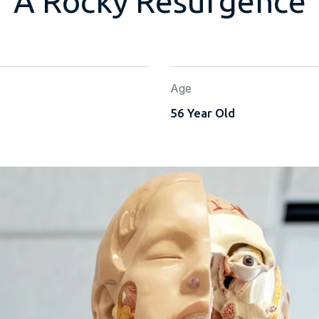
A Rocky Resurgence
Age
56 Year Old