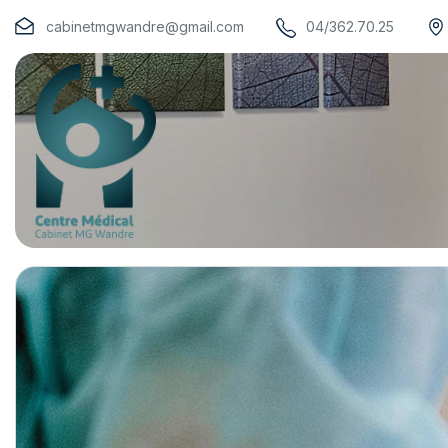
cabinetmgwandre@gmail.com
04/362.70.25