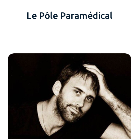
L
e
P
ô
l
e
P
a
r
a
m
é
d
i
c
a
l