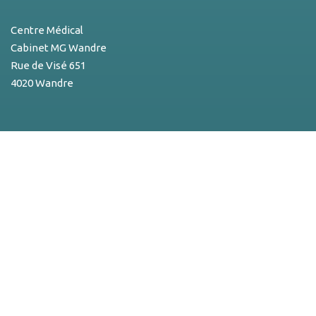
Centre Médical
Cabinet MG Wandre
Rue de Visé 651
4020 Wandre
Contact
04/362.70.25
cabinetmgwandre@gmail.com
N° Entreprise
0831.208.737