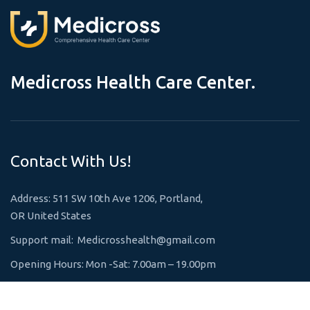
M
e
d
i
c
r
o
s
s
H
e
a
l
t
h
C
a
r
e
C
e
n
t
e
r
.
Contact With Us!
Address: 511 SW 10th Ave 1206, Portland,
OR United States
Support mail:
Medicrosshealth@gmail.com
Opening Hours: Mon -Sat: 7.00am – 19.00pm